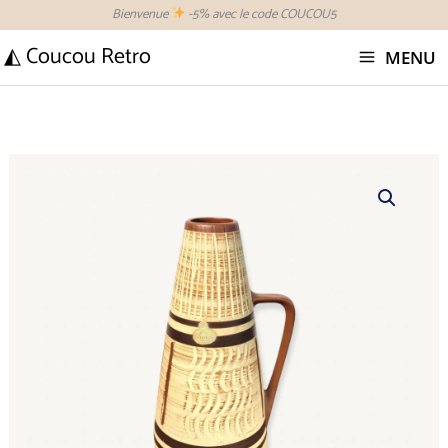
Aller
Bienvenue
-5% avec le code COUCOU5
au
◭ Coucou Retro
MENU
contenu