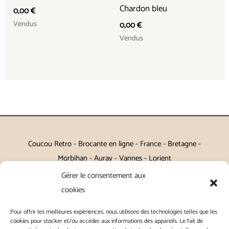
Chardon bleu
0,00
€
Vendus
0,00
€
Vendus
Coucou Retro - Brocante en ligne - France - Bretagne -
Morbihan - Auray - Vannes - Lorient
Gérer le consentement aux
Petits meubles, décoration, miroirs, luminaires, Art de la table
cookies
Vintage, Art déco, Baroque, Scandinave, Romantique,
Pour offrir les meilleures expériences, nous utilisons des technologies telles que les
Campagne Chic, Kitch
cookies pour stocker et/ou accéder aux informations des appareils. Le fait de