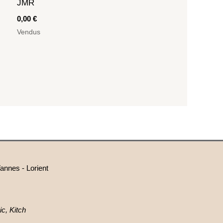
JMR
0,00
€
Vendus
annes - Lorient
c, Kitch