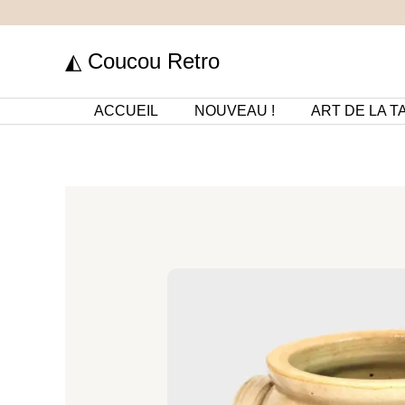
Aller
au
◭ Coucou Retro
contenu
ACCUEIL
NOUVEAU !
ART DE LA T