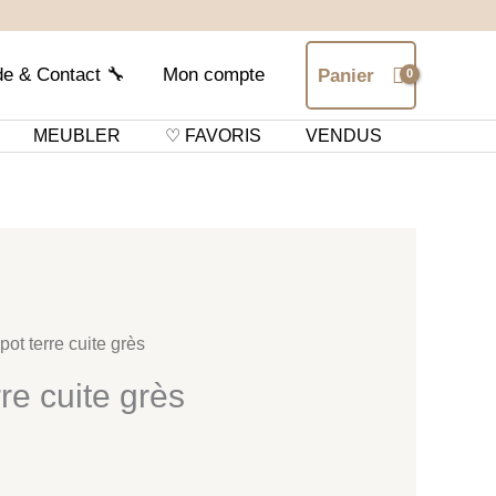
de & Contact 🔧
Mon compte
Panier
MEUBLER
♡ FAVORIS
VENDUS
pot terre cuite grès
re cuite grès