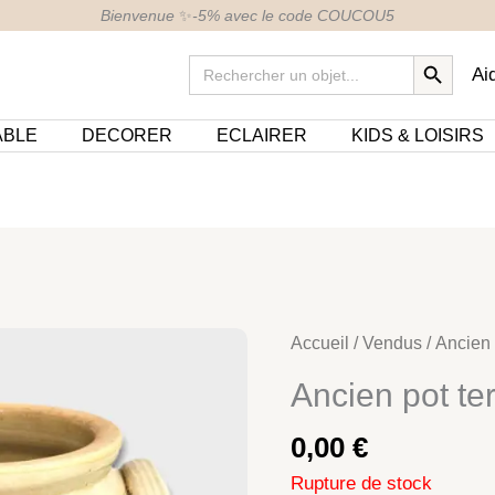
Bienvenue
✨
-5% avec le code COUCOU5
SEARCH BUTTON
Search
Ai
for:
ABLE
DECORER
ECLAIRER
KIDS & LOISIRS
Accueil
/
Vendus
/ Ancien 
Ancien pot ter
0,00
€
Rupture de stock