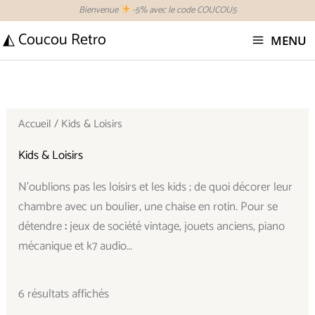
Aller
Bienvenue
-5% avec le code COUCOU5
au
◭ Coucou Retro
MENU
contenu
Trié
du
plus
récent
au
plus
Accueil
/ Kids & Loisirs
ancien
Kids & Loisirs
N’oublions pas les loisirs et les kids ; de quoi décorer leur
chambre avec un boulier, une chaise en rotin. Pour se
détendre
:
jeux de société vintage, jouets anciens, piano
mécanique et k7 audio…
6 résultats affichés