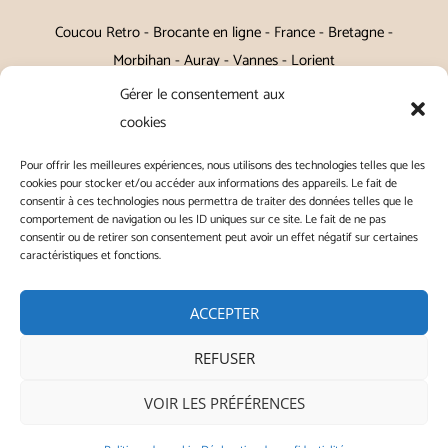
Coucou Retro - Brocante en ligne - France - Bretagne -
Morbihan - Auray - Vannes - Lorient
Gérer le consentement aux
Petits meubles, décoration, miroirs, luminaires, Art de la table
cookies
Vintage, Art déco, Baroque, Scandinave, Romantique,
Pour offrir les meilleures expériences, nous utilisons des technologies telles que les
Campagne Chic, Kitch
cookies pour stocker et/ou accéder aux informations des appareils. Le fait de
consentir à ces technologies nous permettra de traiter des données telles que le
|
Contact
|
Conditions générales de vente
|
Conditions
comportement de navigation ou les ID uniques sur ce site. Le fait de ne pas
consentir ou de retirer son consentement peut avoir un effet négatif sur certaines
générales d'utilisation
|
Mentions légales
|
Politique de
caractéristiques et fonctions.
confidentialité
|
Politique de cookies
|
ACCEPTER
REFUSER
Copyright © 2026 | ◭ Coucou Retro - Tous droits réservés
VOIR LES PRÉFÉRENCES
Instagram