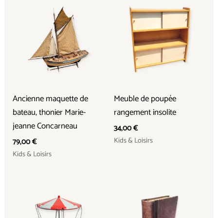
Ancienne maquette de
Meuble de poupée
bateau, thonier Marie-
rangement insolite
jeanne Concarneau
34,00
€
Kids & Loisirs
79,00
€
Kids & Loisirs
Le
Le
prix
prix
initial
actuel
était :
est :