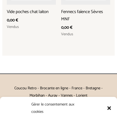
Vide poches chat laiton
Fennecs faïence Sèvres
MNF
0,00
€
Vendus
0,00
€
Vendus
Coucou Retro - Brocante en ligne - France - Bretagne -
Morbihan - Auray - Vannes - Lorient
Gérer le consentement aux
Petits meubles, décoration, miroirs, luminaires, Art de la table
cookies