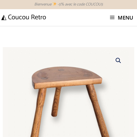
Aller
Bienvenue
-5% avec le code COUCOU5
au
◭ Coucou Retro
MENU
contenu