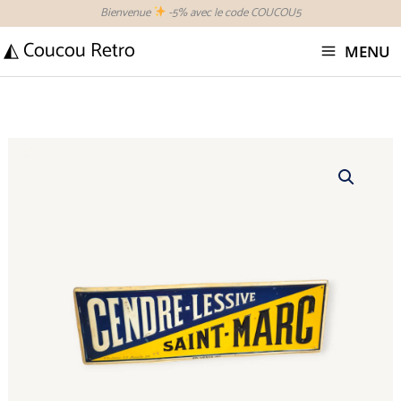
Aller
Bienvenue
-5% avec le code COUCOU5
au
◭ Coucou Retro
MENU
contenu