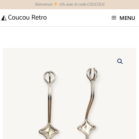
Aller
Bienvenue
-5% avec le code COUCOU5
au
◭ Coucou Retro
MENU
contenu