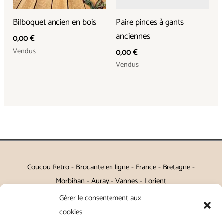
Bilboquet ancien en bois
Paire pinces à gants
anciennes
0,00
€
Vendus
0,00
€
Vendus
Coucou Retro - Brocante en ligne - France - Bretagne -
Morbihan - Auray - Vannes - Lorient
Gérer le consentement aux
Petits meubles, décoration, miroirs, luminaires, Art de la table
cookies