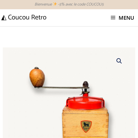
Aller
Bienvenue
-5% avec le code COUCOU5
au
◭ Coucou Retro
MENU
contenu