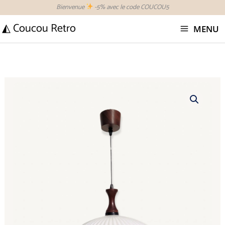
Aller
Bienvenue
-5% avec le code COUCOU5
au
◭ Coucou Retro
MENU
contenu