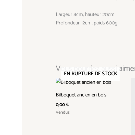
Largeur 8cm, hauteur 20cm
Profondeur 12cm, poids 600g
Vous pourriez aussi aimer.
EN RUPTURE DE STOCK
Bilboquet ancien en bois
0,00
€
Vendus