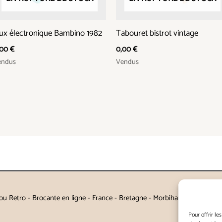
eux électronique Bambino 1982
Tabouret bistrot vintage
,00
€
0,00
€
endus
Vendus
u Retro - Brocante en ligne - France - Bretagne - Morbihan - Auray - Va
Pour offrir le