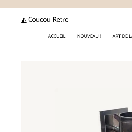
Aller
au
◭ Coucou Retro
contenu
ACCUEIL
NOUVEAU !
ART DE L