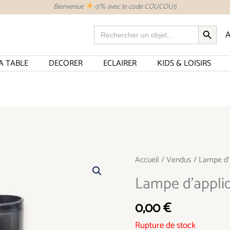
Bienvenue
-5% avec le code COUCOU5
SEARCH BUTTON
Search
A
for:
A TABLE
DECORER
ECLAIRER
KIDS & LOISIRS
Accueil
/
Vendus
/ Lampe d’
Lampe d’appli
0,00
€
Rupture de stock