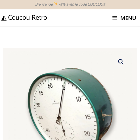
Aller
Bienvenue
-5% avec le code COUCOU5
au
◭ Coucou Retro
MENU
contenu