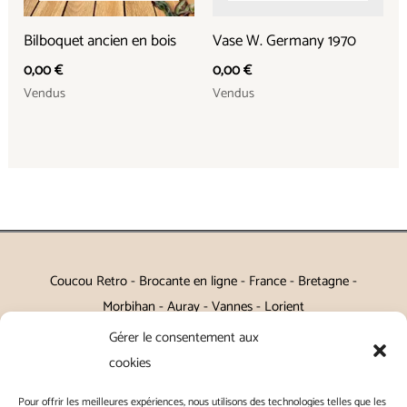
Bilboquet ancien en bois
Vase W. Germany 1970
0,00
€
0,00
€
Vendus
Vendus
Coucou Retro - Brocante en ligne - France - Bretagne -
Morbihan - Auray - Vannes - Lorient
Gérer le consentement aux
Petits meubles, décoration, miroirs, luminaires, Art de la table
cookies
Vintage, Art déco, Baroque, Scandinave, Romantique,
Pour offrir les meilleures expériences, nous utilisons des technologies telles que les