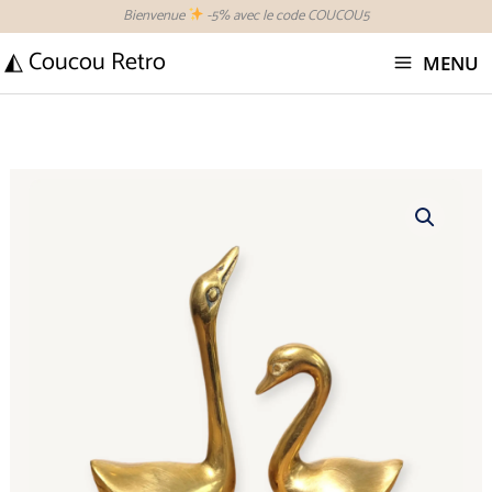
Aller
Bienvenue
-5% avec le code COUCOU5
au
◭ Coucou Retro
MENU
contenu