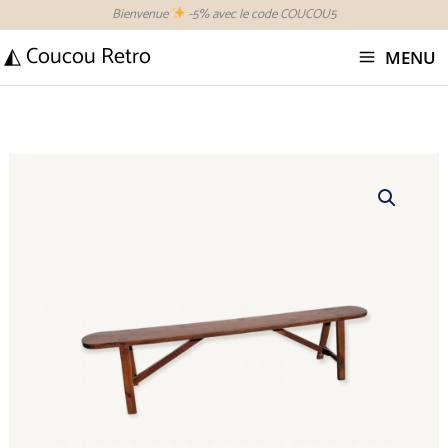
Aller
Bienvenue
-5% avec le code COUCOU5
au
◭ Coucou Retro
MENU
contenu