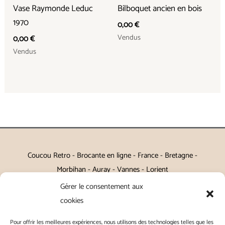
Vase Raymonde Leduc
Bilboquet ancien en bois
1970
0,00
€
Vendus
0,00
€
Vendus
Coucou Retro - Brocante en ligne - France - Bretagne -
Morbihan - Auray - Vannes - Lorient
Gérer le consentement aux
Petits meubles, décoration, miroirs, luminaires, Art de la table
cookies
Vintage, Art déco, Baroque, Scandinave, Romantique,
Pour offrir les meilleures expériences, nous utilisons des technologies telles que les