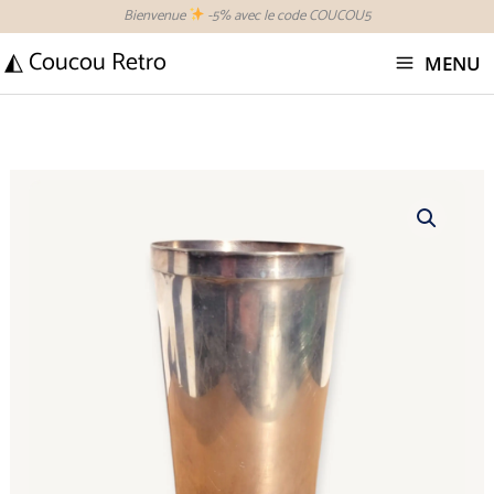
Aller
Bienvenue
-5% avec le code COUCOU5
au
◭ Coucou Retro
MENU
contenu