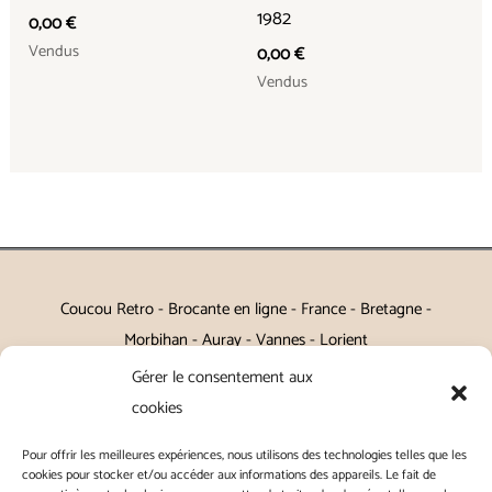
1982
0,00
€
Vendus
0,00
€
Vendus
Coucou Retro - Brocante en ligne - France - Bretagne -
Morbihan - Auray - Vannes - Lorient
Gérer le consentement aux
Petits meubles, décoration, miroirs, luminaires, Art de la table
cookies
Vintage, Art déco, Baroque, Scandinave, Romantique,
Pour offrir les meilleures expériences, nous utilisons des technologies telles que les
Campagne Chic, Kitch
cookies pour stocker et/ou accéder aux informations des appareils. Le fait de