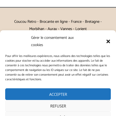
Coucou Retro - Brocante en ligne - France - Bretagne -
Morbihan - Auray - Vannes - Lorient
Gérer le consentement aux
Petits meubles, décoration, miroirs, luminaires, Art de la table
cookies
Vintage, Art déco, Baroque, Scandinave, Romantique,
Pour offrir les meilleures expériences, nous utilisons des technologies telles que les
Campagne Chic, Kitch
cookies pour stocker et/ou accéder aux informations des appareils. Le fait de
consentir à ces technologies nous permettra de traiter des données telles que le
|
Contact
|
Conditions générales de vente
|
Conditions
comportement de navigation ou les ID uniques sur ce site. Le fait de ne pas
consentir ou de retirer son consentement peut avoir un effet négatif sur certaines
générales d'utilisation
|
Mentions légales
|
Politique de
caractéristiques et fonctions.
confidentialité
|
Politique de cookies
|
ACCEPTER
REFUSER
Copyright © 2026 | ◭ Coucou Retro - Tous droits réservés