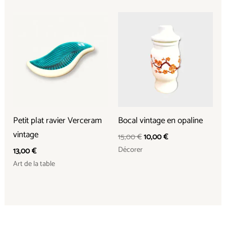
Le
Le
prix
prix
initial
actuel
était :
est :
15,00 €.
10,00 €.
Petit plat ravier Verceram
Bocal vintage en opaline
vintage
15,00
€
10,00
€
Décorer
13,00
€
Art de la table