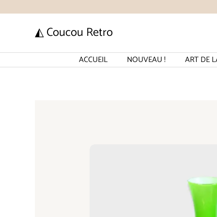
Aller
au
◭ Coucou Retro
contenu
ACCUEIL
NOUVEAU !
ART DE L