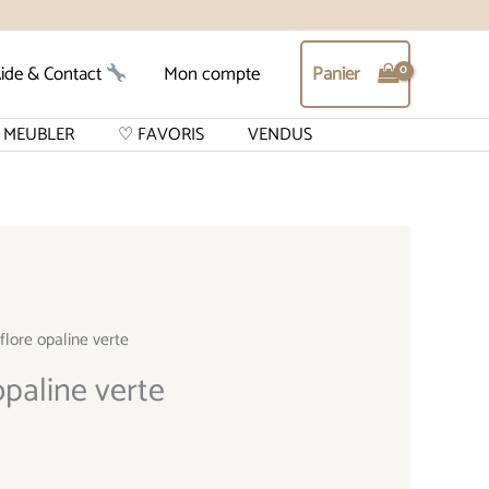
Panier
ide & Contact
Mon compte
MEUBLER
♡ FAVORIS
VENDUS
flore opaline verte
x
opaline verte
tuel
 :
,00 €.