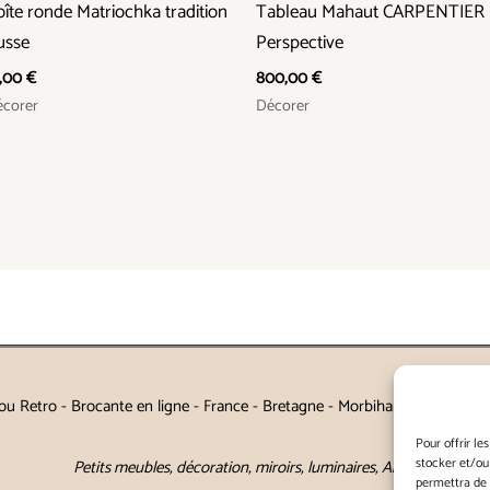
îte ronde Matriochka tradition
Tableau Mahaut CARPENTIER
usse
Perspective
8,00
€
800,00
€
corer
Décorer
u Retro - Brocante en ligne - France - Bretagne - Morbihan - Auray - Va
Pour offrir le
stocker et/ou
Petits meubles, décoration, miroirs, luminaires, Art de la table
permettra de 