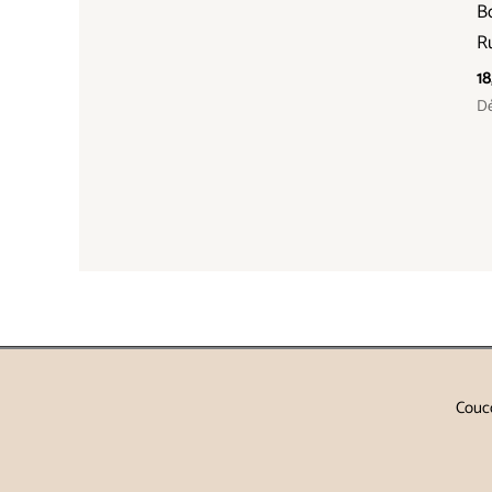
Bo
R
1
Dé
Couco