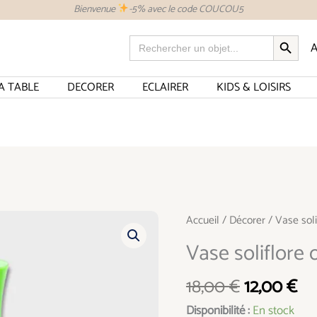
Bienvenue
-5% avec le code COUCOU5
SEARCH BUTTON
Search
A
for:
A TABLE
DECORER
ECLAIRER
KIDS & LOISIRS
Le
Le
quantité
Accueil
/
Décorer
/ Vase soli
prix
pri
de
Vase soliflore 
initial
ac
Vase
était :
est
soliflore
18,00
€
12,00
€
18,00 €.
12
opaline
Disponibilité :
En stock