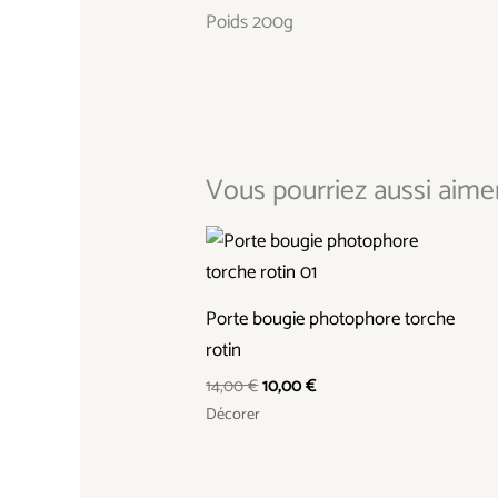
Poids 200g
Vous pourriez aussi aimer.
Le
Le
prix
prix
initial
actuel
était :
est :
Porte bougie photophore torche
14,00 €.
10,00 €.
rotin
14,00
€
10,00
€
Décorer