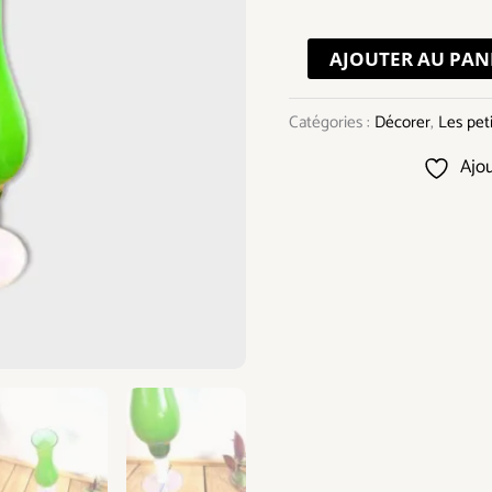
verte
AJOUTER AU PAN
Catégories :
Décorer
,
Les peti
Ajou