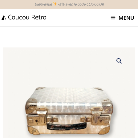
Aller
Bienvenue
-5% avec le code COUCOU5
au
◭ Coucou Retro
MENU
contenu