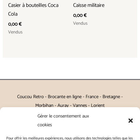
Casier à bouteilles Coca
Caisse militaire
Cola
0,00
€
Vendus
0,00
€
Vendus
Coucou Retro - Brocante en ligne - France - Bretagne -
Morbihan - Auray - Vannes - Lorient
Gérer le consentement aux
Petits meubles, décoration, miroirs, luminaires, Art de la table
cookies
Vintage, Art déco, Baroque, Scandinave, Romantique,
Pour offrir les meilleures expériences, nous utilisons des technologies telles que les