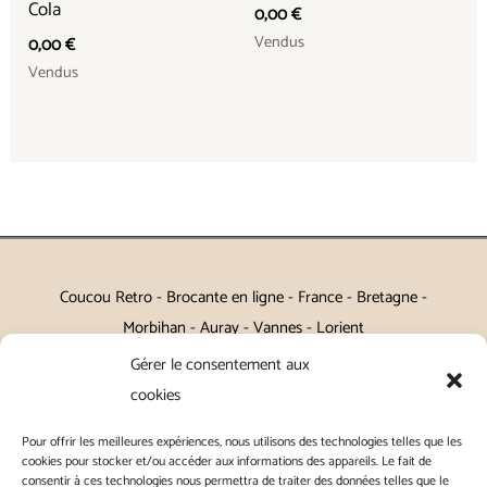
Cola
0,00
€
Vendus
0,00
€
Vendus
Coucou Retro - Brocante en ligne - France - Bretagne -
Morbihan - Auray - Vannes - Lorient
Gérer le consentement aux
Petits meubles, décoration, miroirs, luminaires, Art de la table
cookies
Vintage, Art déco, Baroque, Scandinave, Romantique,
Pour offrir les meilleures expériences, nous utilisons des technologies telles que les
Campagne Chic, Kitch
cookies pour stocker et/ou accéder aux informations des appareils. Le fait de
consentir à ces technologies nous permettra de traiter des données telles que le