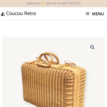
Aller
Bienvenue
-5% avec le code COUCOU5
au
◭ Coucou Retro
MENU
contenu