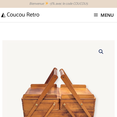
Aller
Bienvenue
-5% avec le code COUCOU5
au
◭ Coucou Retro
MENU
contenu