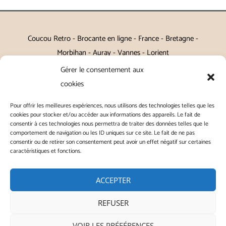
Coucou Retro - Brocante en ligne - France - Bretagne -
Morbihan - Auray - Vannes - Lorient
Gérer le consentement aux
Petits meubles, décoration, miroirs, luminaires, Art de la table
cookies
Vintage, Art déco, Baroque, Scandinave, Romantique,
Pour offrir les meilleures expériences, nous utilisons des technologies telles que les
Campagne Chic, Kitch
cookies pour stocker et/ou accéder aux informations des appareils. Le fait de
consentir à ces technologies nous permettra de traiter des données telles que le
|
Contact
|
Conditions générales de vente
|
Conditions
comportement de navigation ou les ID uniques sur ce site. Le fait de ne pas
consentir ou de retirer son consentement peut avoir un effet négatif sur certaines
générales d'utilisation
|
Mentions légales
|
Politique de
caractéristiques et fonctions.
confidentialité
|
Politique de cookies
|
ACCEPTER
REFUSER
Copyright © 2026 | ◭ Coucou Retro - Tous droits réservés
VOIR LES PRÉFÉRENCES