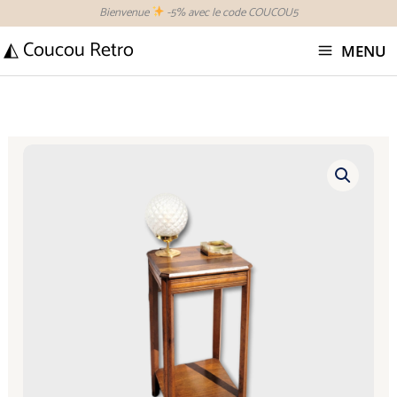
Aller
Bienvenue
-5% avec le code COUCOU5
au
◭ Coucou Retro
MENU
contenu