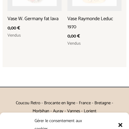
Vase W. Germany fat lava
Vase Raymonde Leduc
1970
0,00
€
Vendus
0,00
€
Vendus
Coucou Retro - Brocante en ligne - France - Bretagne -
Morbihan - Auray - Vannes - Lorient
Gérer le consentement aux
Petits meubles, décoration, miroirs, luminaires, Art de la table
cookies