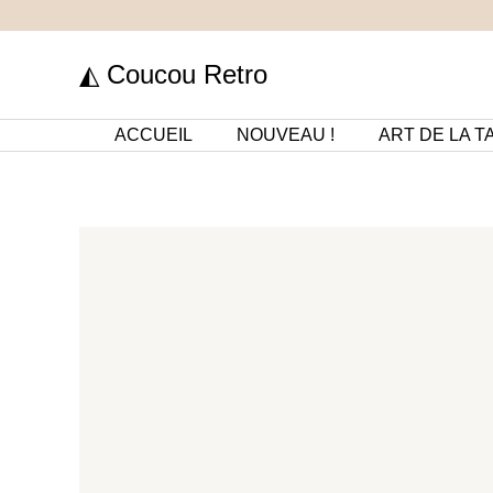
Aller
au
◭ Coucou Retro
contenu
ACCUEIL
NOUVEAU !
ART DE LA T