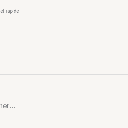
t
et rapide
er...