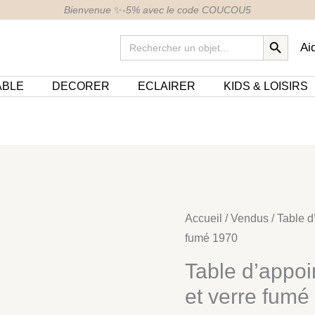
Bienvenue
✨
-5% avec le code COUCOU5
SEARCH BUTTON
Search
Ai
for:
ABLE
DECORER
ECLAIRER
KIDS & LOISIRS
Accueil
/
Vendus
/ Table d
fumé 1970
Table d’appo
et verre fumé