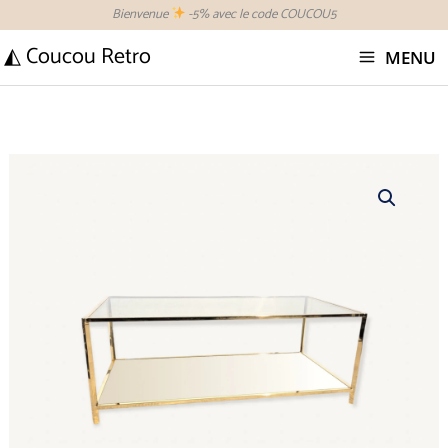
Aller
Bienvenue
-5% avec le code COUCOU5
au
◭ Coucou Retro
MENU
contenu