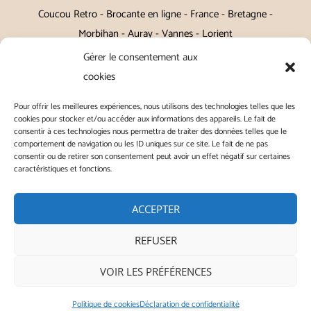
Coucou Retro - Brocante en ligne - France - Bretagne -
Morbihan - Auray - Vannes - Lorient
Gérer le consentement aux
Petits meubles, décoration, miroirs, luminaires, Art de la table
cookies
Vintage, Art déco, Baroque, Scandinave, Romantique,
Pour offrir les meilleures expériences, nous utilisons des technologies telles que les
Campagne Chic, Kitch
cookies pour stocker et/ou accéder aux informations des appareils. Le fait de
consentir à ces technologies nous permettra de traiter des données telles que le
|
Contact
|
Conditions générales de vente
|
Conditions
comportement de navigation ou les ID uniques sur ce site. Le fait de ne pas
consentir ou de retirer son consentement peut avoir un effet négatif sur certaines
générales d'utilisation
|
Mentions légales
|
Politique de
caractéristiques et fonctions.
confidentialité
|
Politique de cookies
|
ACCEPTER
REFUSER
Copyright © 2026 | ◭ Coucou Retro - Tous droits réservés
VOIR LES PRÉFÉRENCES
Instagram
Politique de cookies
Déclaration de confidentialité