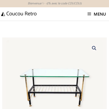
Aller
Bienvenue
✨
-5% avec le code COUCOU5
au
◭ Coucou Retro
MENU
contenu