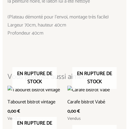
la peinture noire, le laiton lui a été nettoyé
(Plateau démonté pour l’envoi, montage très facile)
Largeur 70cm, hauteur 40cm
Profondeur 40cm
EN RUPTURE DE
EN RUPTURE DE
Vous pourriez aussi aimer...
STOCK
STOCK
Tabouret bistrot vintage
Carafe bistrot Vabé
0,00
€
0,00
€
Vendus
Vendus
EN RUPTURE DE