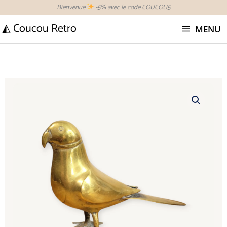
Aller
Bienvenue
-5% avec le code COUCOU5
au
◭ Coucou Retro
MENU
contenu