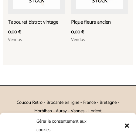
STOCK
STOCK
Tabouret bistrot vintage
Pique fleurs ancien
0,00
€
0,00
€
Vendus
Vendus
Coucou Retro - Brocante en ligne - France - Bretagne -
Morbihan - Auray - Vannes - Lorient
Gérer le consentement aux
Petits meubles, décoration, miroirs, luminaires, Art de la table
cookies