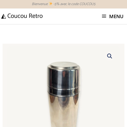
Aller
Bienvenue
-5% avec le code COUCOU5
au
◭ Coucou Retro
MENU
contenu