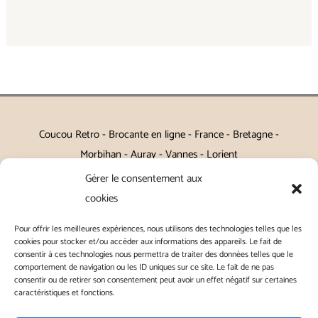
Coucou Retro - Brocante en ligne - France - Bretagne -
Morbihan - Auray - Vannes - Lorient
Gérer le consentement aux
Petits meubles, décoration, miroirs, luminaires, Art de la table
cookies
Vintage, Art déco, Baroque, Scandinave, Romantique,
Pour offrir les meilleures expériences, nous utilisons des technologies telles que les
Campagne Chic, Kitch
cookies pour stocker et/ou accéder aux informations des appareils. Le fait de
consentir à ces technologies nous permettra de traiter des données telles que le
|
Contact
|
Conditions générales de vente
|
Conditions
comportement de navigation ou les ID uniques sur ce site. Le fait de ne pas
consentir ou de retirer son consentement peut avoir un effet négatif sur certaines
générales d'utilisation
|
Mentions légales
|
Politique de
caractéristiques et fonctions.
confidentialité
|
Politique de cookies
|