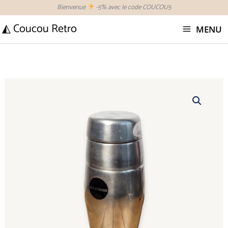
Aller
Bienvenue
-5% avec le code COUCOU5
au
◭ Coucou Retro
MENU
contenu
quantité
de
Shaker
à
cocktail
vintage
Alessi