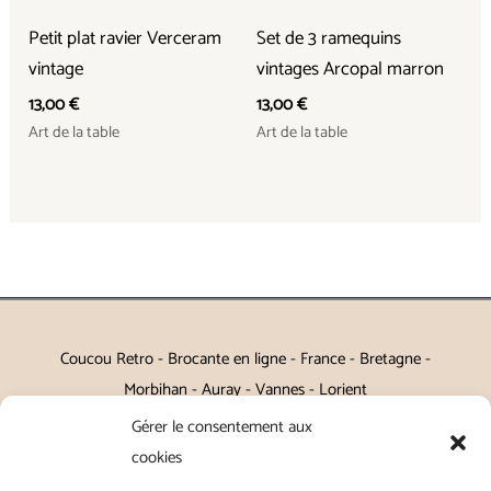
Petit plat ravier Verceram
Set de 3 ramequins
vintage
vintages Arcopal marron
13,00
€
13,00
€
Art de la table
Art de la table
Coucou Retro - Brocante en ligne - France - Bretagne -
Morbihan - Auray - Vannes - Lorient
Gérer le consentement aux
Petits meubles, décoration, miroirs, luminaires, Art de la table
cookies
Vintage, Art déco, Baroque, Scandinave, Romantique,