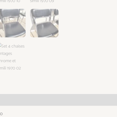
taires
70