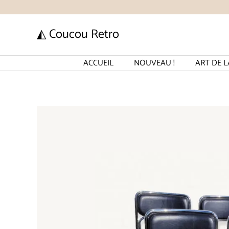
Aller
au
◭ Coucou Retro
contenu
ACCUEIL
NOUVEAU !
ART DE L