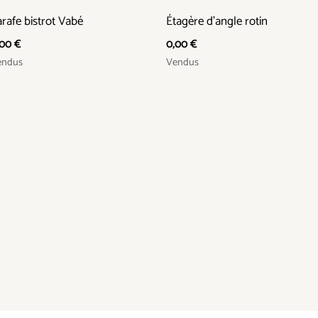
rafe bistrot Vabé
Étagère d’angle rotin
,00
€
0,00
€
endus
Vendus