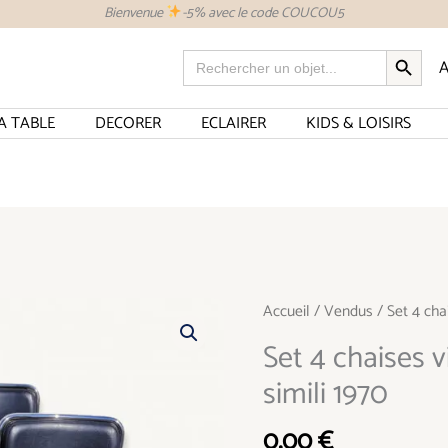
Bienvenue
-5% avec le code COUCOU5
SEARCH BUTTON
Search
A
for:
A TABLE
DECORER
ECLAIRER
KIDS & LOISIRS
Accueil
/
Vendus
/ Set 4 cha
Set 4 chaises 
simili 1970
0,00
€