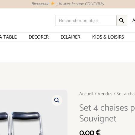
Bienvenue
-5% avec le code COUCOU5
SEARCH BUTTON
Search
A
for:
A TABLE
DECORER
ECLAIRER
KIDS & LOISIRS
Accueil
/
Vendus
/ Set 4 cha
Set 4 chaises p
Souvignet
0,00
€