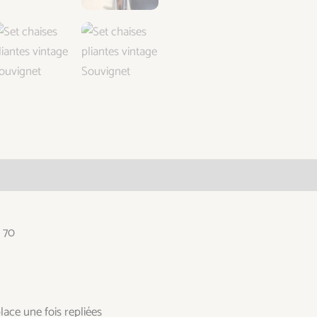
taires
/ 70
lace une fois repliées