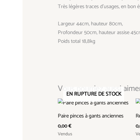
Très légères traces d’usages, en bon é
Largeur 44cm, hauteur 80cm,
Profondeur 50cm, hauteur assise 45
Poids total 18,8kg
Vous pourriez aussi aimer.
EN RUPTURE DE STOCK
Paire pinces à gants anciennes
R
0,00
€
0
Vendus
V