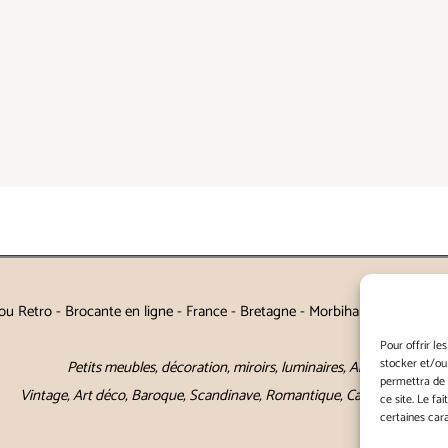
u Retro - Brocante en ligne - France - Bretagne - Morbihan - Auray - Va
Pour offrir le
stocker et/ou
Petits meubles, décoration, miroirs, luminaires, Art de la table
permettra de 
Vintage, Art déco, Baroque, Scandinave, Romantique, Campagne Chic, 
ce site. Le fa
certaines cara