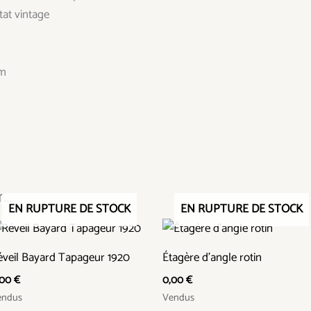
tat vintage
cm
..
EN RUPTURE DE STOCK
EN RUPTURE DE STOCK
éveil Bayard Tapageur 1920
Étagère d’angle rotin
,00
€
0,00
€
endus
Vendus