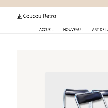
Aller
au
◭ Coucou Retro
contenu
ACCUEIL
NOUVEAU !
ART DE L