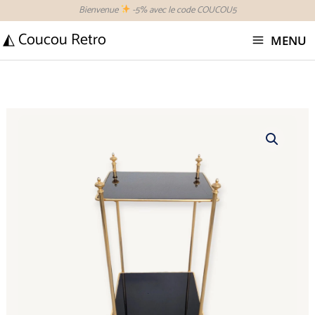
Aller
Bienvenue
-5% avec le code COUCOU5
au
◭ Coucou Retro
MENU
contenu