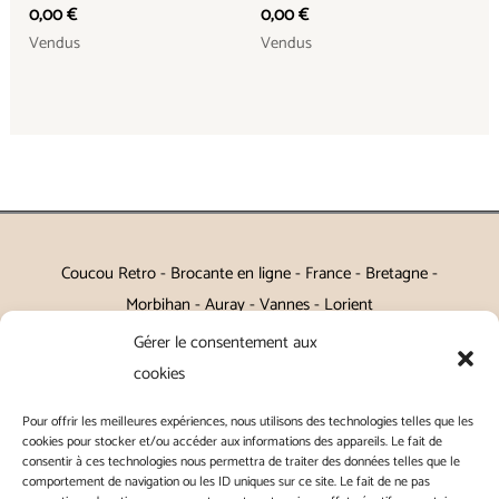
0,00
€
0,00
€
Vendus
Vendus
Coucou Retro - Brocante en ligne - France - Bretagne -
Morbihan - Auray - Vannes - Lorient
Gérer le consentement aux
Petits meubles, décoration, miroirs, luminaires, Art de la table
cookies
Vintage, Art déco, Baroque, Scandinave, Romantique,
Pour offrir les meilleures expériences, nous utilisons des technologies telles que les
Campagne Chic, Kitch
cookies pour stocker et/ou accéder aux informations des appareils. Le fait de
consentir à ces technologies nous permettra de traiter des données telles que le
|
Contact
|
Conditions générales de vente
|
Conditions
comportement de navigation ou les ID uniques sur ce site. Le fait de ne pas