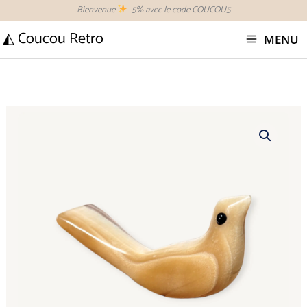
Aller
Bienvenue
-5% avec le code COUCOU5
au
◭ Coucou Retro
MENU
contenu