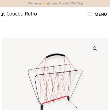
Aller
Bienvenue
-5% avec le code COUCOU5
au
◭ Coucou Retro
MENU
contenu