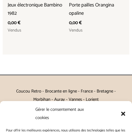
Jeux électronique Bambino
Porte pailles Orangina
1982
opaline
0,00
€
0,00
€
Vendus
Vendus
Coucou Retro - Brocante en ligne - France - Bretagne -
Morbihan - Auray - Vannes - Lorient
Gérer le consentement aux
Petits meubles, décoration, miroirs, luminaires, Art de la table
cookies
Vintage, Art déco, Baroque, Scandinave, Romantique,
Pour offrir les meilleures expériences, nous utilisons des technologies telles que les