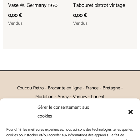
Vase W. Germany 1970
Tabouret bistrot vintage
0,00
€
0,00
€
Vendus
Vendus
Coucou Retro - Brocante en ligne - France - Bretagne -
Morbihan - Auray - Vannes - Lorient
Gérer le consentement aux
Petits meubles, décoration, miroirs, luminaires, Art de la table
cookies
Vintage, Art déco, Baroque, Scandinave, Romantique,
Pour offrir les meilleures expériences, nous utilisons des technologies telles que les
Campagne Chic, Kitch
cookies pour stocker et/ou accéder aux informations des appareils. Le fait de