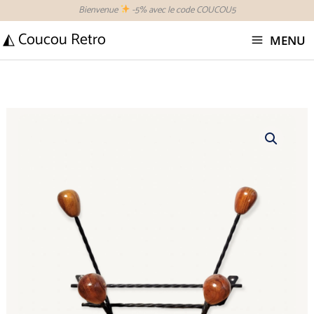
Aller
Bienvenue
-5% avec le code COUCOU5
au
◭ Coucou Retro
MENU
contenu