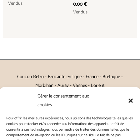
Vendus
0,00
€
Vendus
Coucou Retro - Brocante en ligne - France - Bretagne -
Morbihan - Auray - Vannes - Lorient
Gérer le consentement aux
Petits meubles, décoration, miroirs, luminaires, Art de la table
cookies
Vintage, Art déco, Baroque, Scandinave, Romantique,
Pour offrir les meilleures expériences, nous utilisons des technologies telles que les
Campagne Chic, Kitch
cookies pour stocker et/ou accéder aux informations des appareils. Le fait de
consentir à ces technologies nous permettra de traiter des données telles que le
|
Contact
|
Conditions générales de vente
|
Conditions
comportement de navigation ou les ID uniques sur ce site. Le fait de ne pas