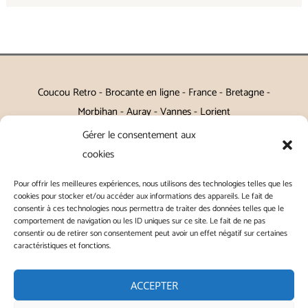
Coucou Retro - Brocante en ligne - France - Bretagne -
Morbihan - Auray - Vannes - Lorient
Gérer le consentement aux
Petits meubles, décoration, miroirs, luminaires, Art de la table
cookies
Vintage, Art déco, Baroque, Scandinave, Romantique,
Pour offrir les meilleures expériences, nous utilisons des technologies telles que les
Campagne Chic, Kitch
cookies pour stocker et/ou accéder aux informations des appareils. Le fait de
consentir à ces technologies nous permettra de traiter des données telles que le
|
Contact
|
Conditions générales de vente
|
Conditions
comportement de navigation ou les ID uniques sur ce site. Le fait de ne pas
consentir ou de retirer son consentement peut avoir un effet négatif sur certaines
générales d'utilisation
|
Mentions légales
|
Politique de
caractéristiques et fonctions.
confidentialité
|
Politique de cookies
|
ACCEPTER