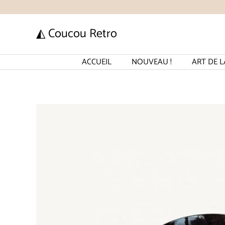
Aller
au
◭ Coucou Retro
contenu
ACCUEIL
NOUVEAU !
ART DE L