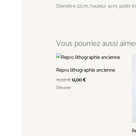
Diamètre 22cm, hauteur 4cm, poids 6
Vous pourriez aussi aimer.
Le
Le
prix
prix
initial
actuel
Repro lithographie ancienne
était :
est :
19,00 €.
12,00 €.
19,00
€
12,00
€
Décorer
R