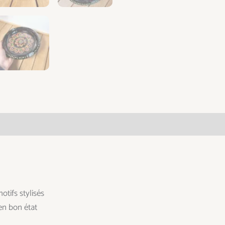
taires
otifs stylisés
 en bon état