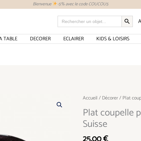
Bienvenue
-5% avec le code COUCOU5
SEARCH BUTTON
Search
A
for:
A TABLE
DECORER
ECLAIRER
KIDS & LOISIRS
quantité
Accueil
/
Décorer
/ Plat coup
de
Plat coupelle 
Plat
Suisse
coupelle
poterie
25,00
€