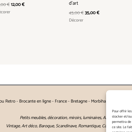
d’art
9,00
€
12,00
€
corer
45,00
€
35,00
€
Décorer
u Retro - Brocante en ligne - France - Bretagne - Morbihan - Auray - Va
Pour offrir le
stocker et/ou
Petits meubles, décoration, miroirs, luminaires, Art de la table
permettra de 
Vintage, Art déco, Baroque, Scandinave, Romantique, Campagne Chic, 
ce site. Le fa