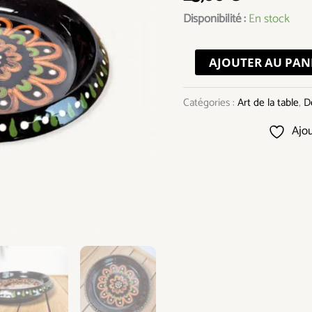
Hans
Disponibilité :
En stock
Hertig
Suisse
AJOUTER AU PAN
Catégories :
Art de la table
,
D
Ajou