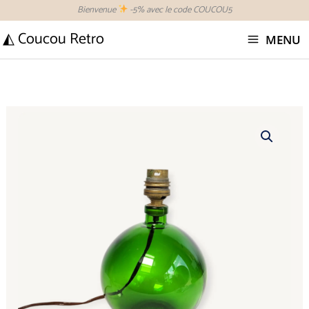
Aller
Bienvenue
-5% avec le code COUCOU5
au
◭ Coucou Retro
MENU
contenu