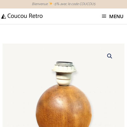
Aller
Bienvenue
-5% avec le code COUCOU5
au
◭ Coucou Retro
MENU
contenu