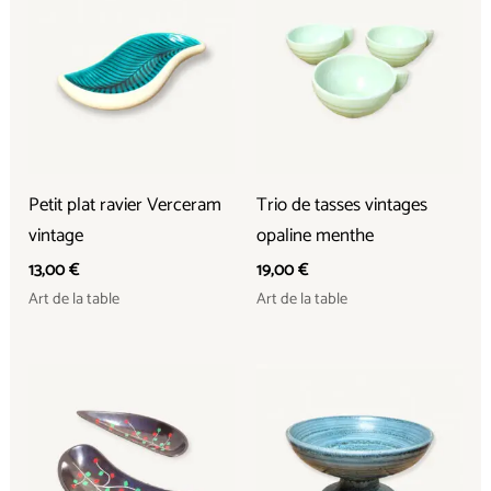
Petit plat ravier Verceram
Trio de tasses vintages
vintage
opaline menthe
13,00
€
19,00
€
Art de la table
Art de la table
Le
Le
prix
prix
initial
actuel
était :
est :
28,00 €.
23,00 €.