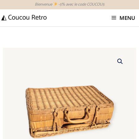
Aller
Bienvenue
-5% avec le code COUCOU5
au
◭ Coucou Retro
MENU
contenu