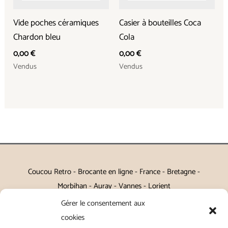
Vide poches céramiques
Casier à bouteilles Coca
Chardon bleu
Cola
0,00
€
0,00
€
Vendus
Vendus
Coucou Retro - Brocante en ligne - France - Bretagne -
Morbihan - Auray - Vannes - Lorient
Gérer le consentement aux
Petits meubles, décoration, miroirs, luminaires, Art de la table
cookies