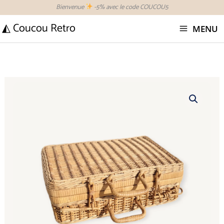
Aller
Bienvenue
-5% avec le code COUCOU5
au
◭ Coucou Retro
MENU
contenu