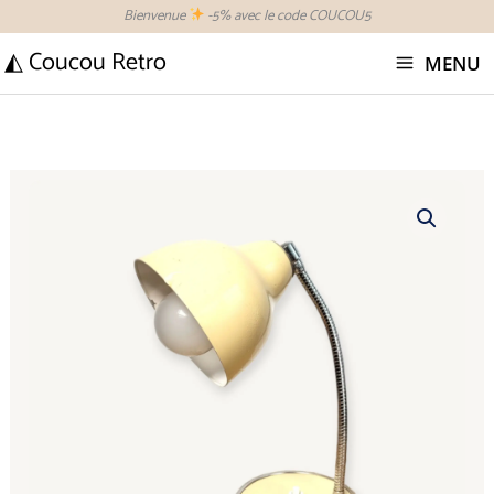
Aller
Bienvenue
-5% avec le code COUCOU5
au
◭ Coucou Retro
MENU
contenu