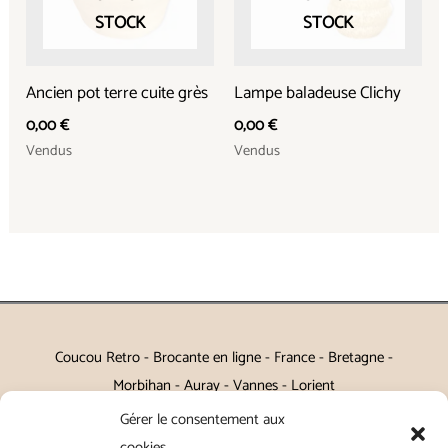
STOCK
STOCK
Ancien pot terre cuite grès
Lampe baladeuse Clichy
0,00
€
0,00
€
Vendus
Vendus
Coucou Retro - Brocante en ligne - France - Bretagne -
Morbihan - Auray - Vannes - Lorient
Gérer le consentement aux
Petits meubles, décoration, miroirs, luminaires, Art de la table
cookies