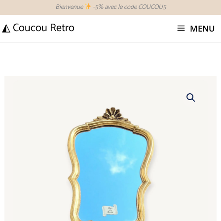
Aller
Bienvenue
-5% avec le code COUCOU5
au
◭ Coucou Retro
MENU
contenu