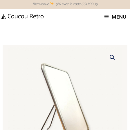
Aller
Bienvenue
-5% avec le code COUCOU5
au
◭ Coucou Retro
MENU
contenu