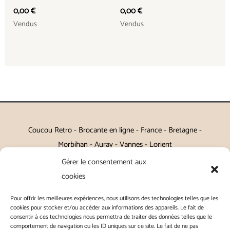
0,00
€
0,00
€
Vendus
Vendus
Coucou Retro - Brocante en ligne - France - Bretagne -
Morbihan - Auray - Vannes - Lorient
Gérer le consentement aux
Petits meubles, décoration, miroirs, luminaires, Art de la table
cookies
Vintage, Art déco, Baroque, Scandinave, Romantique,
Pour offrir les meilleures expériences, nous utilisons des technologies telles que les
Campagne Chic, Kitch
cookies pour stocker et/ou accéder aux informations des appareils. Le fait de
consentir à ces technologies nous permettra de traiter des données telles que le
|
Contact
|
Conditions générales de vente
|
Conditions
comportement de navigation ou les ID uniques sur ce site. Le fait de ne pas