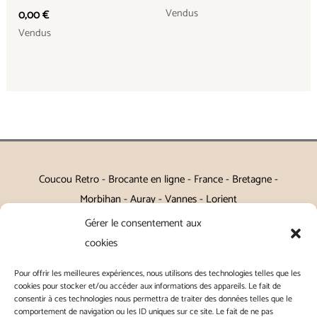
Vendus
0,00
€
Vendus
Coucou Retro - Brocante en ligne - France - Bretagne -
Morbihan - Auray - Vannes - Lorient
Gérer le consentement aux
Petits meubles, décoration, miroirs, luminaires, Art de la table
cookies
Vintage, Art déco, Baroque, Scandinave, Romantique,
Pour offrir les meilleures expériences, nous utilisons des technologies telles que les
Campagne Chic, Kitch
cookies pour stocker et/ou accéder aux informations des appareils. Le fait de
consentir à ces technologies nous permettra de traiter des données telles que le
|
Contact
|
Conditions générales de vente
|
Conditions
comportement de navigation ou les ID uniques sur ce site. Le fait de ne pas