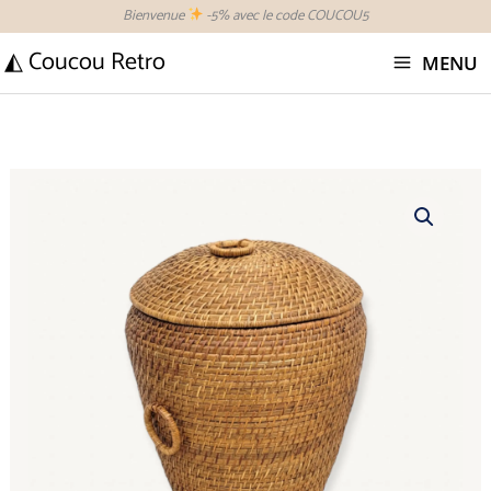
Aller
Bienvenue
-5% avec le code COUCOU5
au
◭ Coucou Retro
MENU
contenu