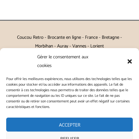
Coucou Retro - Brocante en ligne - France - Bretagne -
Morbihan - Auray - Vannes - Lorient
Gérer le consentement aux
Petits meubles, décoration, miroirs, luminaires, Art de la table
cookies
Vintage, Art déco, Baroque, Scandinave, Romantique,
Pour offrir les meilleures expériences, nous utilisons des technologies telles que les
Campagne Chic, Kitch
cookies pour stocker et/ou accéder aux informations des appareils. Le fait de
consentir à ces technologies nous permettra de traiter des données telles que le
|
Contact
|
Conditions générales de vente
|
Conditions
comportement de navigation ou les ID uniques sur ce site. Le fait de ne pas
consentir ou de retirer son consentement peut avoir un effet négatif sur certaines
générales d'utilisation
|
Mentions légales
|
Politique de
caractéristiques et fonctions.
confidentialité
|
Politique de cookies
|
ACCEPTER
REFUSER