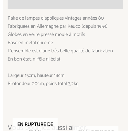
Informations complémentaires
Paire de lampes d’appliques vintages années 80
Fabriquées en Allemagne par Keuco (depuis 1953)
Globes en verre pressé moulé à motifs
Base en métal chromé
L’ensemble est d’une très belle qualité de fabrication
En bon état, ni fêle ni éclat
Largeur 15cm, hauteur 18cm
Profondeur 20cm, poids total 3,2kg
EN RUPTURE DE
Vous pourriez aussi aimer...