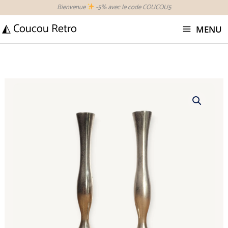
Aller
Bienvenue
-5% avec le code COUCOU5
au
◭ Coucou Retro
MENU
contenu