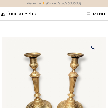
Aller
Bienvenue
-5% avec le code COUCOU5
au
◭ Coucou Retro
MENU
contenu