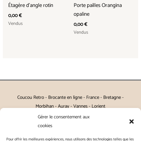
Étagère d’angle rotin
Porte pailles Orangina
opaline
0,00
€
Vendus
0,00
€
Vendus
Coucou Retro - Brocante en ligne - France - Bretagne -
Morbihan - Auray - Vannes - Lorient
Gérer le consentement aux
Petits meubles, décoration, miroirs, luminaires, Art de la table
cookies
Vintage, Art déco, Baroque, Scandinave, Romantique,
Pour offrir les meilleures expériences, nous utilisons des technologies telles que les