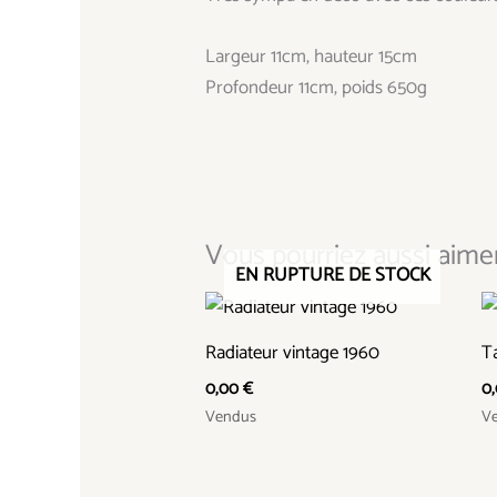
Largeur 11cm, hauteur 15cm
Profondeur 11cm, poids 650g
Vous pourriez aussi aimer.
EN RUPTURE DE STOCK
Radiateur vintage 1960
Ta
0,00
€
0
Vendus
V