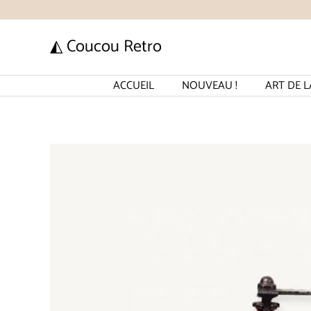
Aller
au
◭ Coucou Retro
contenu
ACCUEIL
NOUVEAU !
ART DE L