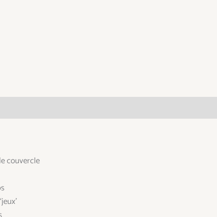
taires
le couvercle
ps
jeux’
s