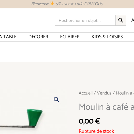
Bienvenue
-5% avec le code COUCOU5
SEARCH BUTTON
Search
A
for:
A TABLE
DECORER
ECLAIRER
KIDS & LOISIRS
Accueil
/
Vendus
/ Moulin à 
Moulin à café 
0,00
€
Rupture de stock