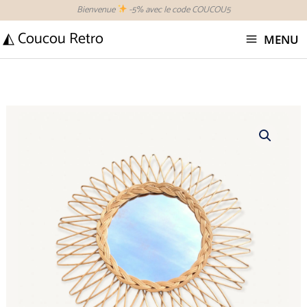
Aller
Bienvenue
-5% avec le code COUCOU5
au
◭ Coucou Retro
MENU
contenu