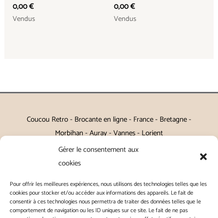
0,00
€
0,00
€
Vendus
Vendus
Coucou Retro - Brocante en ligne - France - Bretagne -
Morbihan - Auray - Vannes - Lorient
Gérer le consentement aux
Petits meubles, décoration, miroirs, luminaires, Art de la table
cookies
Vintage, Art déco, Baroque, Scandinave, Romantique,
Pour offrir les meilleures expériences, nous utilisons des technologies telles que les
Campagne Chic, Kitch
cookies pour stocker et/ou accéder aux informations des appareils. Le fait de
consentir à ces technologies nous permettra de traiter des données telles que le
|
Contact
|
Conditions générales de vente
|
Conditions
comportement de navigation ou les ID uniques sur ce site. Le fait de ne pas