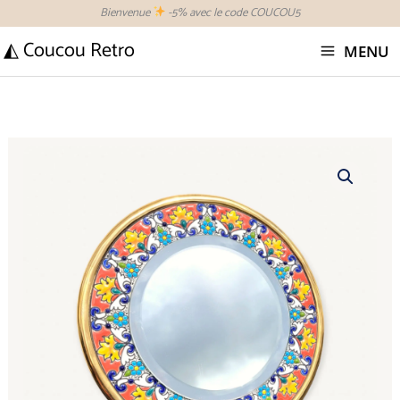
Aller
Bienvenue
-5% avec le code COUCOU5
au
◭ Coucou Retro
MENU
contenu