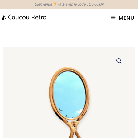
Aller
Bienvenue
-5% avec le code COUCOU5
au
◭ Coucou Retro
MENU
contenu