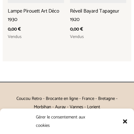
Lampe Pirouett Art Déco
Réveil Bayard Tapageur
1930
1920
0,00
€
0,00
€
Vendus
Vendus
Coucou Retro - Brocante en ligne - France - Bretagne -
Morbihan - Auray - Vannes - Lorient
Gérer le consentement aux
Petits meubles, décoration, miroirs, luminaires, Art de la table
cookies
Vintage, Art déco, Baroque, Scandinave, Romantique,